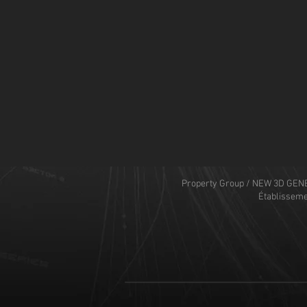
Property Group / NEW 3D GENE
Établisseme