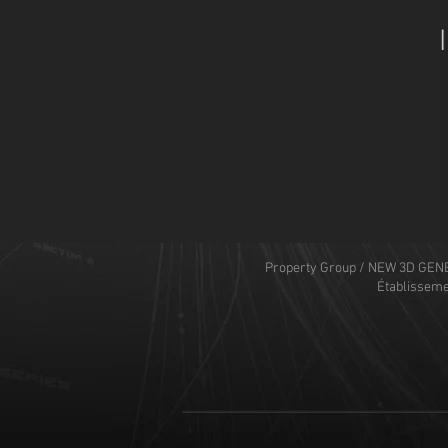
Property Group / NEW 3D GENE
Établisseme