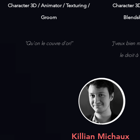
Character 3D / Animator / Texturing /
Character 3D
Groom
Blends
"Qu'on le couvre d'or!"
"J'veux bien m
le droit 
Killian Michaux