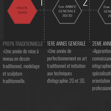
1
2
1ERE ANNEE GENERALE
2EME ANN
PREPA TRADITIONNELLE
>Une année de
>Appronfon
>Une année de mise à
perfectionnement en art
connaissan
niveau en dessin
traditionnel et initiation
infographie
traditionnel, modelage
aux techniques
spécialisat
et sculpture
d'infographie 2D et 3D.
orientation
traditionnelle.
professionn